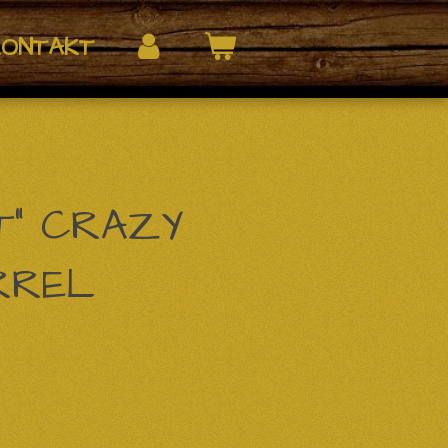
KONTAKT
T" CRAZY
RREL