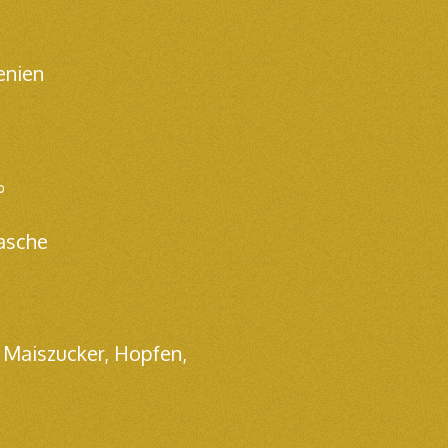
enien
%
lasche
 Maiszucker, Hopfen,