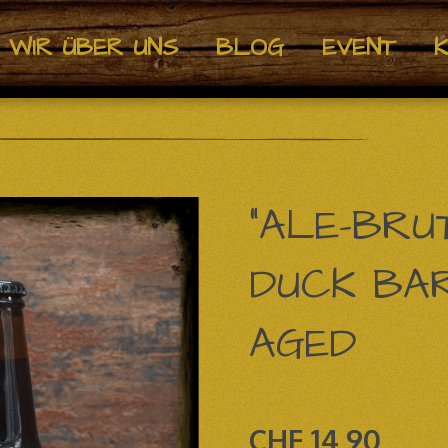
WIR ÜBER UNS
BLOG
EVENT
"ALE-BRU
DUCK BA
AGED
CHF 14,90