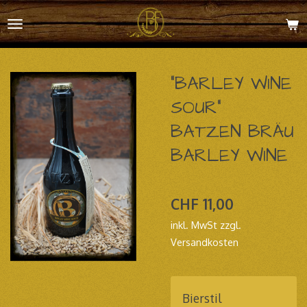
Zum
Hauptinhalt
springen
"BARLEY WINE
SOUR"
BATZEN BRÄU
BARLEY WINE
CHF 11,00
inkl. MwSt zzgl.
Versandkosten
Bierstil