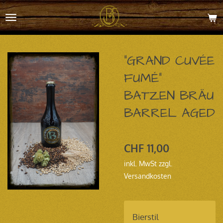
Zum
Hauptinhalt
springen
"GRAND CUVÉE
FUMÉ"
BATZEN BRÄU
BARREL AGED
CHF 11,00
inkl. MwSt zzgl.
Versandkosten
Bierstil